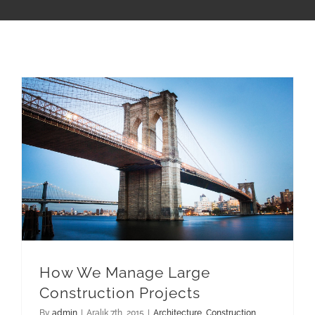
DEVIS & CONTACT
How We Manage Large Construction Projects
How We Manage Large
Construction Projects
By
admin
|
Aralık 7th, 2015
|
Architecture
,
Construction
,