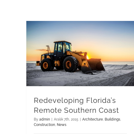
Redeveloping Florida’s Remote Southern Coast
Redeveloping Florida’s
Remote Southern Coast
By
admin
|
Aralık 7th, 2015
|
Architecture
,
Buildings
,
Construction
,
News