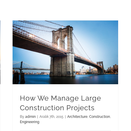
How We Manage Large Construction Projects
How We Manage Large
Construction Projects
By
admin
|
Aralık 7th, 2015
|
Architecture
,
Construction
,
Engineering